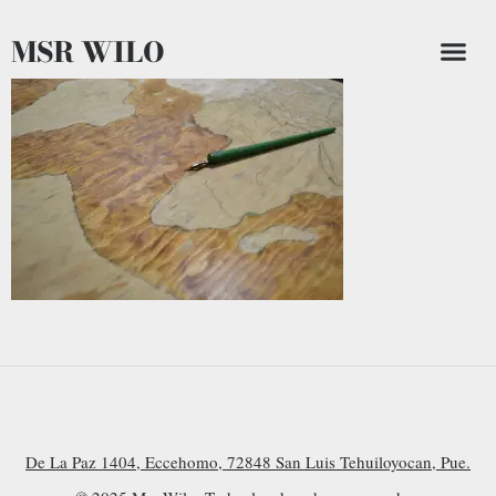
MSR WILO
De La Paz 1404, Eccehomo, 72848 San Luis Tehuiloyocan, Pue.