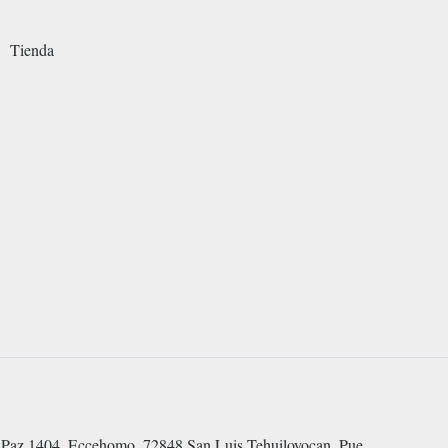
Tienda
Paz 1404, Eccehomo, 72848 San Luis Tehuiloyocan, Pue.