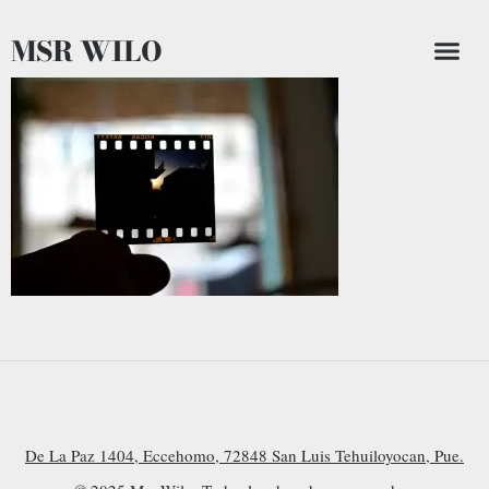
MSR WILO
De La Paz 1404, Eccehomo, 72848 San Luis Tehuiloyocan, Pue.