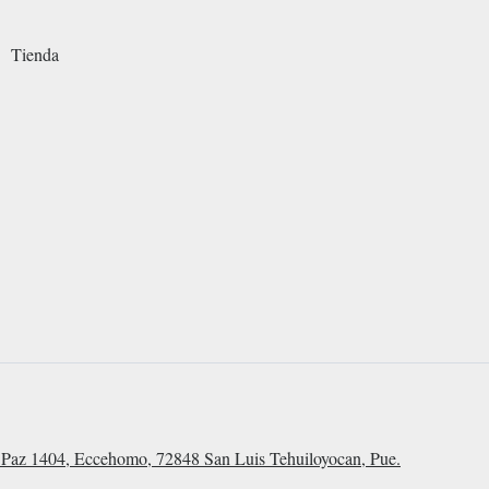
Tienda
Paz 1404, Eccehomo, 72848 San Luis Tehuiloyocan, Pue.