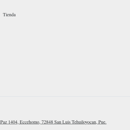
Tienda
Paz 1404, Eccehomo, 72848 San Luis Tehuiloyocan, Pue.