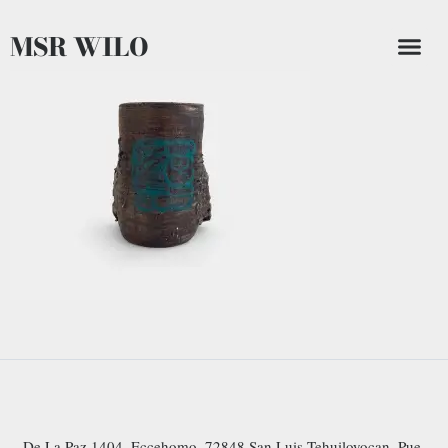
MSR WILO
De La Paz 1404, Eccehomo, 72848 San Luis Tehuiloyocan, Pue.