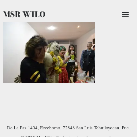
MSR WILO
De La Paz 1404, Eccehomo, 72848 San Luis Tehuiloyocan, Pue.