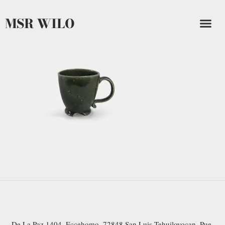
MSR WILO
De La Paz 1404, Eccehomo, 72848 San Luis Tehuiloyocan, Pue.